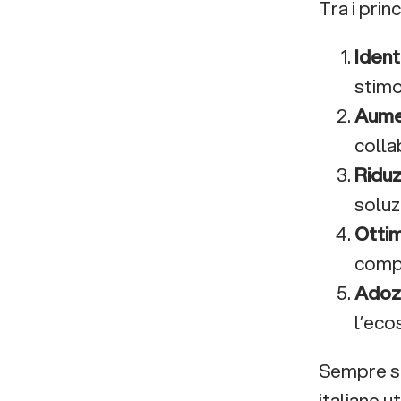
Tra i pri
Ident
stimo
Aumen
colla
Riduz
soluz
Ottim
compe
Adozi
l’eco
Sempre s
italiane u