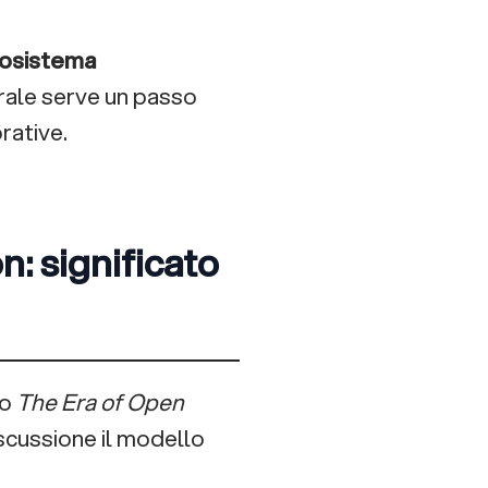
osistema
rale serve un passo
orative.
: significato
io
The Era of Open
iscussione il modello