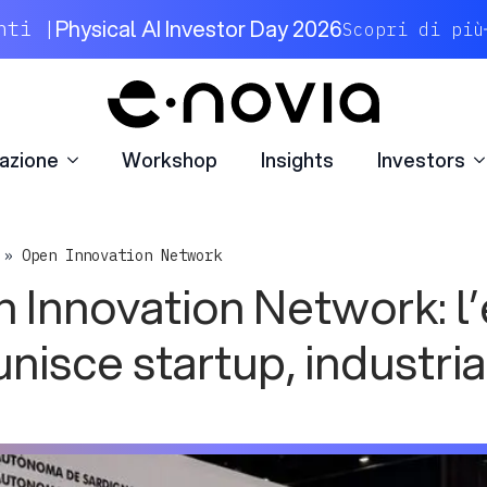
azione
Workshop
Insights
Investors
Physical AI Investor Day 2026
nti |
Scopri di più
azione
Workshop
Insights
Investors
»
Open Innovation Network
 Innovation Network: l
nisce startup, industria