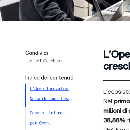
L’Ope
Condividi
LinkedIn
Facebook
cresci
Indice dei contenuti
L’Open Innovation
L’ecosist
Network come leva
Nel
primo
milioni di
di crescita per
Cosa si intende
38,88%
r
l’Italia
per Open
254,5 mili