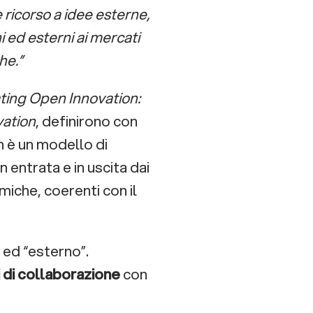
ricorso a idee esterne,
 ed esterni ai mercati
he.”
ting Open Innovation:
vation
, definirono con
 è un modello di
 entrata e in uscita dai
miche, coerenti con il
” ed “esterno”.
i di collaborazione
con