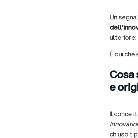
impresa condivisa
all’impatto:
Un segnale
costruire il
Domande Frequenti
dell’inno
futuro
ulteriore:
dell’innovazione
È qui che 
italiana
Cosa 
e orig
Il concett
Innovatio
chiuso tip