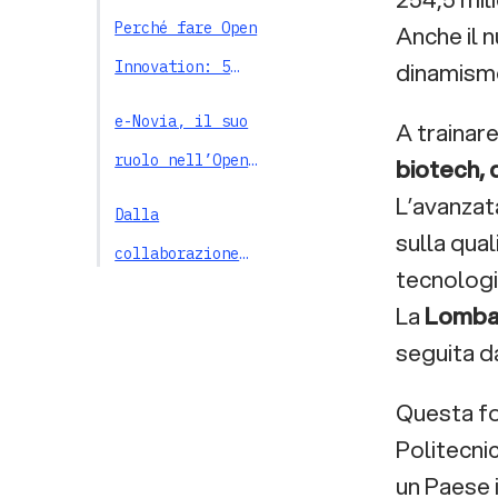
Innovation:
Perché fare Open
Anche il 
significato e
dinamismo
Innovation: 5
origine del
vantaggi
e-Novia, il suo
A trainar
termine
principali
ruolo nell’Open
biotech, 
L’avanzata
Innovation Network
Dalla
sulla qual
collaborazione
tecnologi
all’impatto:
SMAU e oltre: dove
La
Lomba
costruire un
seguita 
l’Open Innovation
ecosistema
Network diventa
Open Innovation
Questa fo
scalabile
esperienza
Network: verso un
Politecnic
un Paese i
nuovo modello di
Dalla visione