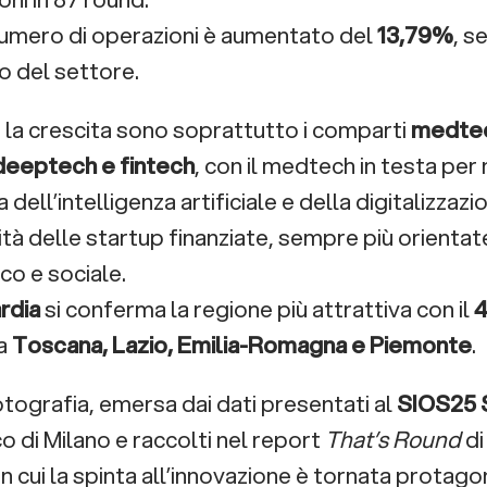
numero di operazioni è aumentato del
13,79%
, s
 del settore.
e la crescita sono soprattutto i comparti
medtec
deeptech e fintech
, con il medtech in testa per
 dell’intelligenza artificiale e della digitalizzazi
ità delle startup finanziate, sempre più orientat
co e sociale.
rdia
si conferma la regione più attrattiva con il
4
da
Toscana, Lazio, Emilia-Romagna e Piemonte
.
tografia, emersa dai dati presentati al
SIOS25
o di Milano e raccolti nel report
That’s Round
d
n cui la spinta all’innovazione è tornata protago