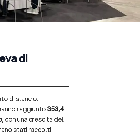
eva di
o di slancio.
p hanno raggiunto
353,4
o
, con una crescita del
ano stati raccolti