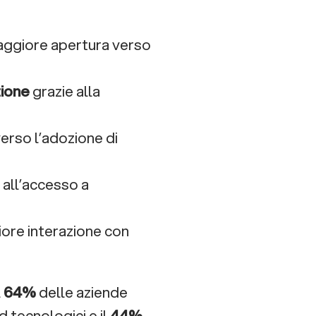
ggiore apertura verso
zione
grazie alla
erso l’adozione di
 all’accesso a
iore interazione con
l
64%
delle aziende
d tecnologici e il
44%