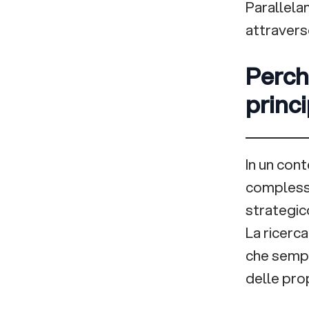
Parallelam
attravers
Perch
princi
In un con
complessi
strategico
La ricerca
che sempr
delle prop