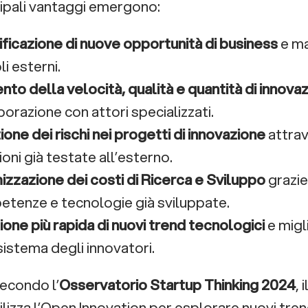
ncipali vantaggi emergono:
ificazione di nuove opportunità di business
e ma
li esterni.
to della velocità, qualità e quantità di innova
borazione con attori specializzati.
ione dei rischi nei progetti di innovazione
attrav
ioni già testate all’esterno.
izzazione dei costi di Ricerca e Sviluppo
grazie
tenze e tecnologie già sviluppate.
one più rapida di nuovi trend tecnologici
e migl
sistema degli innovatori.
econdo l’
Osservatorio Startup Thinking 2024
, i
tilizza l’Open Innovation per esplorare nuovi tren