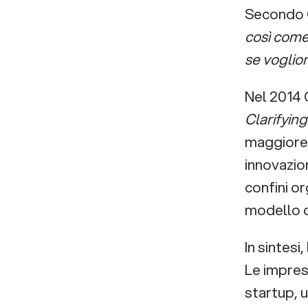
Secondo 
così come 
se voglio
Nel 2014
Clarifyin
maggiore 
innovazion
confini or
modello d
In sintesi
Le impres
startup, u