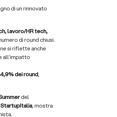
egno di un rinnovato
h, lavoro/HR tech,
 numero di round chiusi.
one si riflette anche
e all’impatto
4,9% dei round
,
 Summer
del
i
StartupItalia
, mostra
nista.