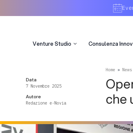
Venture Studio
Consulenza Innov
Eve
Venture Studio
Consulenza Innov
Home
»
News
Open
Data
7 Novembre 2025
che u
Autore
Redazione e-Novia