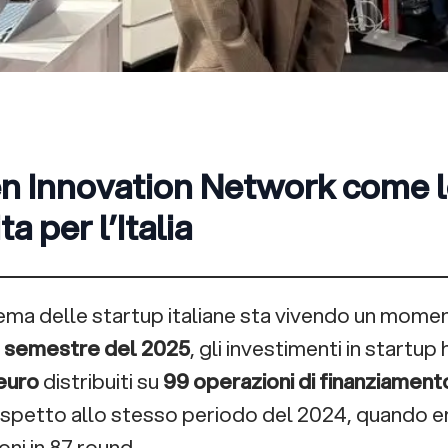
n Innovation Network come l
ta per l’Italia
ema delle startup italiane sta vivendo un moment
 semestre del 2025
, gli investimenti in startu
 euro
distribuiti su
99 operazioni di finanziament
ispetto allo stesso periodo del 2024, quando er
oni in 87 round.