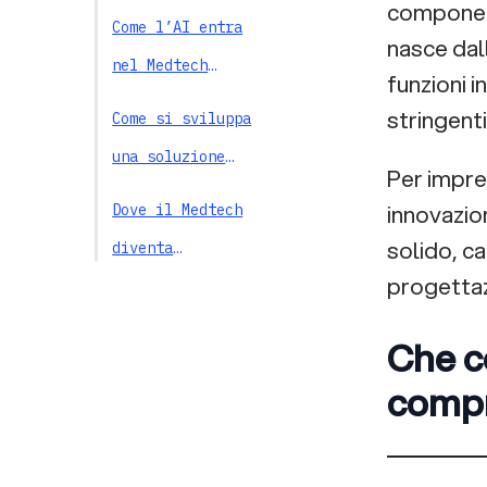
component
imprese e sanità
Come l’AI entra
nasce dal
nel Medtech
funzioni i
attraverso sensori
stringenti
Come si sviluppa
e prodotti fisici
una soluzione
Per impres
Medtech dalla
innovazio
Dove il Medtech
ricerca al
solido, ca
diventa
prototipo
progettaz
innovazione
Come valutare la
applicata
compatibilità
Che c
tecnologica di
comp
Come
un trial
automatizzare i
ospedaliero
processi R&D nel
Come progettare