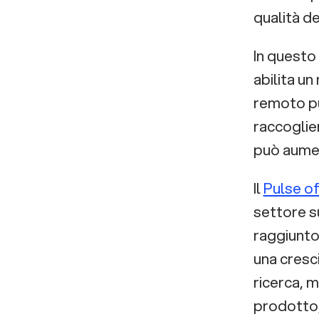
qualità de
In questo
abilita un
remoto può
raccoglier
può aumen
Il
Pulse o
settore su
raggiunt
una cresc
ricerca, m
prodotto,