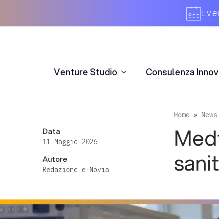
Venture Studio
Consulenza Innov
Eve
Venture Studio
Consulenza Innov
Home
»
News
Medt
Data
11 Maggio 2026
sani
Autore
Redazione e-Novia