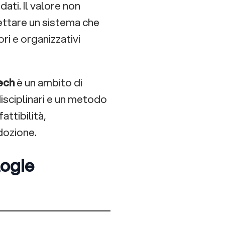
ti. Il valore non
ettare un sistema che
ori e organizzativi
ech
è un ambito di
isciplinari e un metodo
attibilità,
dozione.
logie