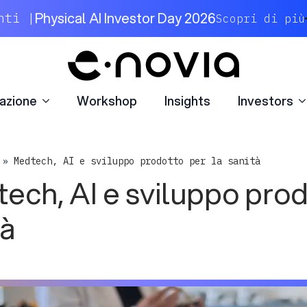
azione
Workshop
Insights
Investors
Physical AI Investor Day 2026
nti |
Scopri di più
azione
Workshop
Insights
Investors
»
Medtech, AI e sviluppo prodotto per la sanità
ech, AI e sviluppo prod
tà