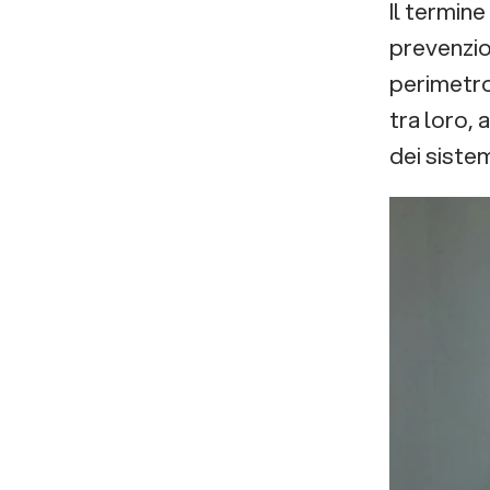
Il termine
Medtech
dispositivi
prevenzio
Medtech per il
perimetro
Medtech e venture
supporto
tra loro, 
building dalla
dei sistem
terapeutico
ricerca
Il ruolo di e-
scientifica
Novia nel Medtech
all’impresa