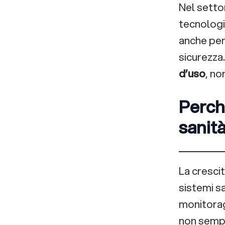
Nel setto
tecnologi
anche per 
sicurezza.
d’uso
, no
Perch
sanit
La cresci
sistemi s
monitorag
non sempr