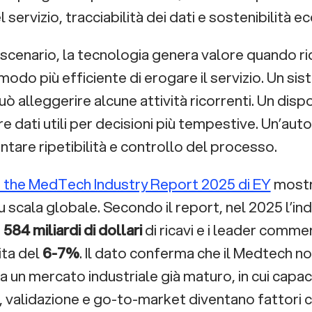
l servizio, tracciabilità dei dati e sostenibilità 
 scenario, la tecnologia genera valore quando r
 modo più efficiente di erogare il servizio. Un s
 alleggerire alcune attività ricorrenti. Un dispo
e dati utili per decisioni più tempestive. Un’au
tare ripetibilità e controllo del processo.
f the MedTech Industry Report 2025 di EY
mostra
 scala globale. Secondo il report, nel 2025 l’in
o
584 miliardi di dollari
di ricavi e i leader commer
ita del
6-7%
. Il dato conferma che il Medtech no
a un mercato industriale già maturo, in cui capac
 validazione e go-to-market diventano fattori c