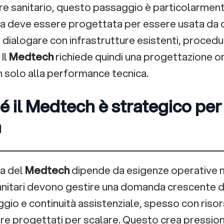
re sanitario, questo passaggio è particolarment
a deve essere progettata per essere usata da o
dialogare con infrastrutture esistenti, procedure
 Il
Medtech
richiede quindi una progettazione or
n solo alla performance tecnica.
é il Medtech è strategico per
à
ta del
Medtech
dipende da esigenze operative m
anitari devono gestire una domanda crescente di
gio e continuità assistenziale, spesso con risor
e progettati per scalare. Questo crea pressio