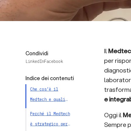
Il
Medtec
Condividi
per rispon
LinkedIn
Facebook
diagnosti
Indice dei contenuti
laboratori
trasforma
Che cos’è il
e integra
Medtech e quali
tecnologie
Oggi il
Me
Perché il Medtech
comprende
Sempre p
è strategico per