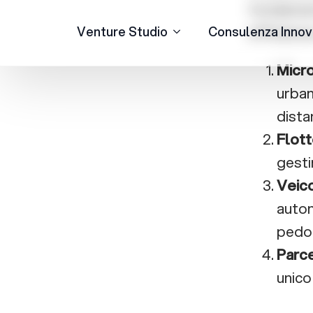
efficienza
Micro
urban
dista
Flott
gesti
Veico
auton
pedon
Parce
unico
Dall’i