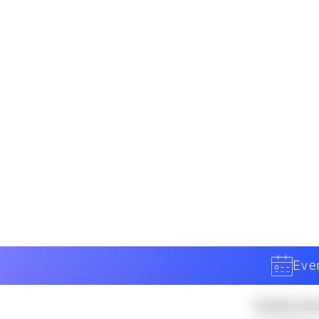
urbana
un’analis
alla pratica: il
prova per
contributo di e-
La tecnologia YAPE
Novia al progetto
Per rispo
e l’eccellenza
GREEN-LOG
dati e ca
nell’off-highway
Risultati e
istituzio
scalabilità: il
come le a
valore dei dati
I quat
urban
Analizzan
fondament