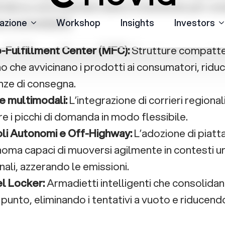
 e sostenibilità:
-Fulfillment Center (MFC):
Strutture compatte 
o che avvicinano i prodotti ai consumatori, rid
nze di consegna.
e multimodali:
L’integrazione di corrieri regionali
re i picchi di domanda in modo flessibile.
li Autonomi e Off-Highway:
L’adozione di piatt
oma capaci di muoversi agilmente in contesti ur
ali, azzerando le emissioni.
l Locker:
Armadietti intelligenti che consolidan
 punto, eliminando i tentativi a vuoto e riducendo 
nnovazione alla pratica: il con