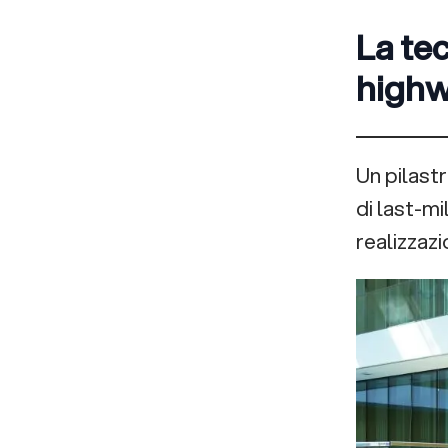
La tec
high
Un pilast
di last-mi
realizzaz