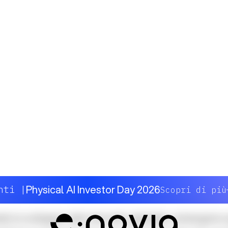
i pubblicata su Forbes
, l’ultimo miglio rappresen
 l’innovazione tecnologica.
ndere a queste sfide, in e-Novia promuoviamo u
ratterizzato da una forte collaborazione tra part
ni. Esploriamo le innovazioni che stanno ridiseg
bbiamo messe alla prova in un ecosistema reale
tro pilastri dell’innovazione n
a
do lo sviluppo del mercato globale, emergono
ali su cui le aziende stanno investendo per coniu