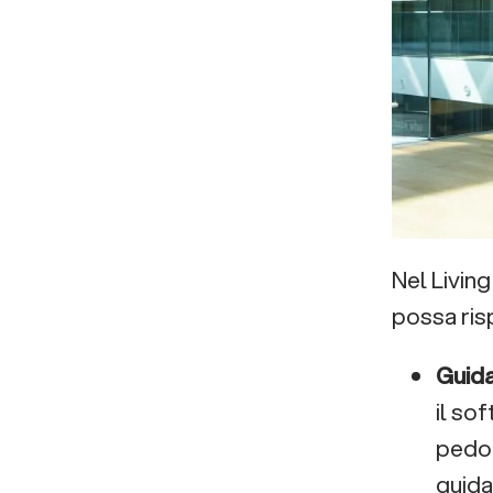
Nel Livin
possa ris
Guida
il so
pedon
guida