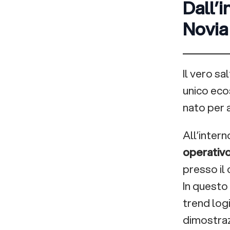
Novia
Il vero s
unico eco
nato per a
All’inter
operativo
presso il
In questo
trend logi
dimostraz