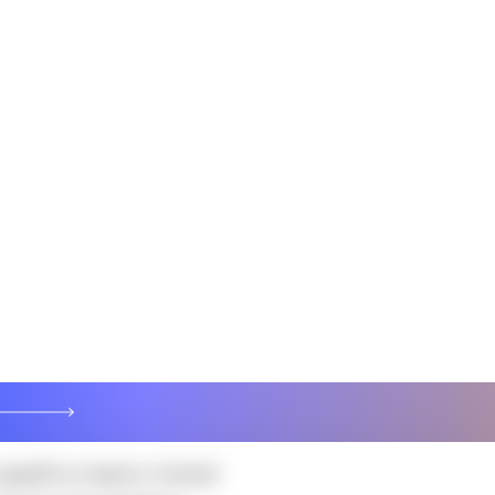
ta oggi il vero banco di
n approccio guidato dai
ner tecnologici e
nando questo settore e
.
ella logistica
 quattro macro-trend
gare flessibilità,