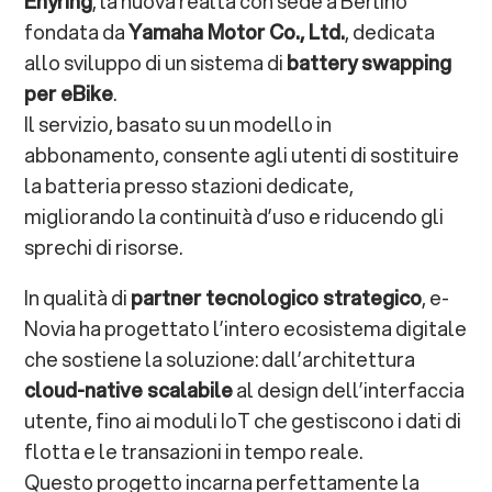
Enyring
, la nuova realtà con sede a Berlino
fondata da
Yamaha Motor Co., Ltd.
, dedicata
allo sviluppo di un sistema di
battery swapping
per eBike
.
Il servizio, basato su un modello in
abbonamento, consente agli utenti di sostituire
la batteria presso stazioni dedicate,
migliorando la continuità d’uso e riducendo gli
sprechi di risorse.
In qualità di
partner tecnologico strategico
, e-
Novia ha progettato l’intero ecosistema digitale
che sostiene la soluzione: dall’architettura
cloud-native scalabile
al design dell’interfaccia
utente, fino ai moduli IoT che gestiscono i dati di
flotta e le transazioni in tempo reale.
Questo progetto incarna perfettamente la