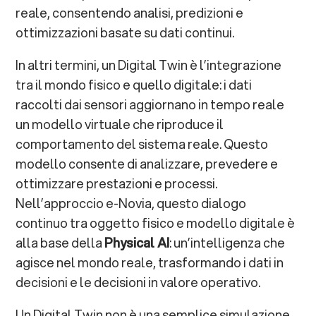
reale, consentendo analisi, predizioni e
3. Scalabilità
ottimizzazioni basate su dati continui.
4. Data ownership e sicurezza
In altri termini, un Digital Twin è l’integrazione
tra il mondo fisico e quello digitale: i dati
I benefici per la competitività aziendale
raccolti dai sensori aggiornano in tempo reale
un modello virtuale che riproduce il
Verso la Physical AI: il futuro dei Digital
comportamento del sistema reale. Questo
Twin
modello consente di analizzare, prevedere e
ottimizzare prestazioni e processi.
Il gemello digitale come leva di
Nell’approccio e-Novia, questo dialogo
trasformazione
continuo tra oggetto fisico e modello digitale è
alla base della
Physical AI
: un’intelligenza che
FAQ – Digital Twin: esempi, applicazioni e
agisce nel mondo reale, trasformando i dati in
vantaggi
decisioni e le decisioni in valore operativo.
Un Digital Twin non è una semplice simulazione