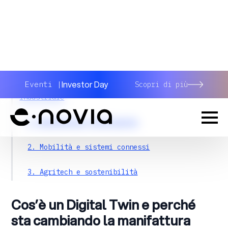
Condividi
Indice dei contenuti
Cos’è un Digital Twin e perché sta cambiando la
manifattura
Digital Twin: esempi reali di applicazione
industriale
1. Manifattura intelligente
2. Mobilità e sistemi connessi
3. Agritech e sostenibilità
Le tecnologie che rendono possibile un Digital
Cos’è un Digital Twin e perché
Twin
sta cambiando la manifattura