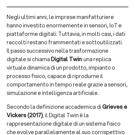
Tipologie di Digital Twin: dai componenti ai
Negli ultimi anni, le imprese manifatturiere
processi
hanno investito enormemente in sensori, IoT e
Component Twin
piattaforme digitali. Tuttavia, in molti casi, i dati
raccolti restano frammentati e sottoutilizzati.
Asset Twin
Il passo successivo nella trasformazione
digitale si chiama
Digital Twin
: una replica
System Twin
virtuale dinamica di un prodotto, impianto o
processo fisico, capace di riprodurne il
Process Twin
comportamento in tempo reale grazie a sensori,
L’approccio e-Novia: dal dato all’azione con
simulazione e intelligenza artificiale.
Think.Link
Secondo la definizione accademica di
Grieves e
Vickers (2017)
, il Digital Twin è la
1. Strategia
rappresentazione digitale di un sistema fisico
che evolve parallelamente al suo corrispettivo
2. Sviluppo