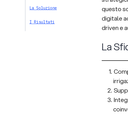
questo sc
La Soluzione
digitale 
I Risultati
driven e a
La Sfi
Compr
irriga
Suppo
Integ
coinv