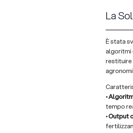
La So
È stata s
algoritmi 
restituire
agronomi
Caratteri
•
Algoritmi
tempo rea
•
Output ch
fertilizzan