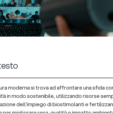
testo
tura moderna si trova ad affrontare una sfida c
tà in modo sostenibile, utilizzando risorse semp
azione dell’impiego di biostimolanti e fertilizza
 per migliorare resa, qualità e impatto ambiental