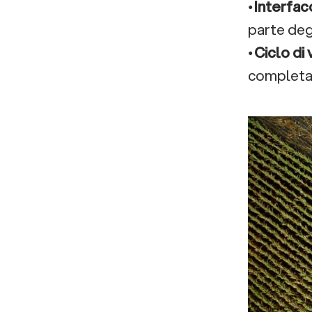
•
Interfacc
parte degl
•
Ciclo di 
completa