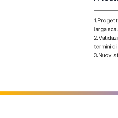
1. Progett
larga scal
2. Validaz
termini di
3. Nuovi s