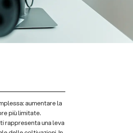
omplessa: aumentare la
re più limitate.
nti rappresenta una leva
e delle coltivazioni. In