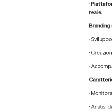
·
Piattafo
reale.
Branding 
· Svilupp
· Creazio
· Accomp
Caratteris
· Monitor
· Analisi 