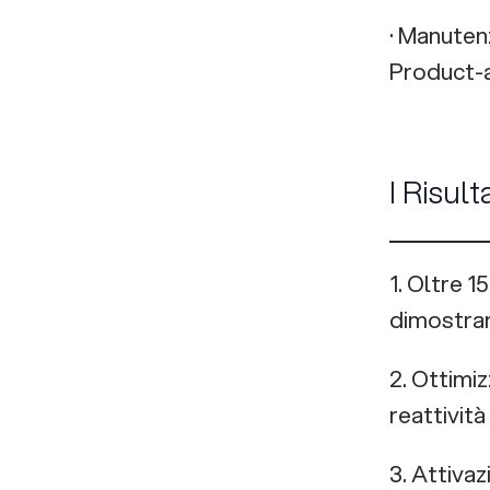
· Manuten
Product-a
I Risult
1. Oltre 
dimostran
2. Ottimi
reattività
3. Attivaz