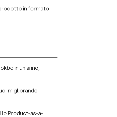
l prodotto in formato
okbo in un anno,
nuo, migliorando
dello Product-as-a-