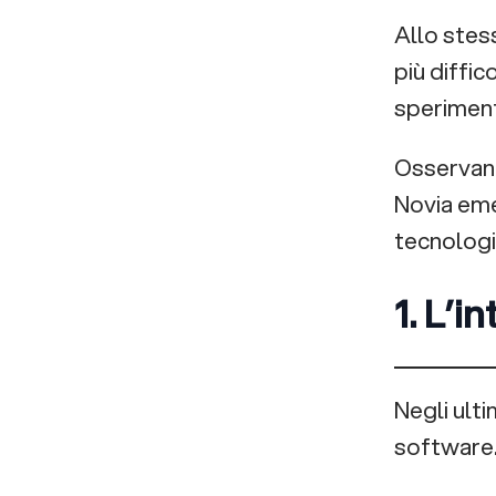
Allo stes
una risorsa
più diffi
industriale
Il confine tra
sperimenta
prodotto e
Osservando
servizio si
L’innovazione
Novia eme
riduce
richiede
tecnologia
collaborazione
L’innovazione
1. L’i
riguarda i
sistemi, non
Un cambiamento che
solo le
Negli ulti
riguarda
tecnologie
software
l’economia reale