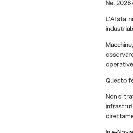
Nel 2026 
L’AI sta i
industrial
Macchine, 
osservare
operative
Questo fe
Non si tr
infrastrut
direttamen
In e-Novi