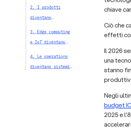
nei sistemi fisici
2. I prodotti
chiave ca
diventano
Ciò che c
piattaforme di
3. Edge computing
effetti co
dati
e IoT diventano
Il 2026 s
l’infrastruttura
4. Le operations
una tecno
dell’AI
diventano sistemi
stanno fi
industriale
adattivi
produttivi
5. L’innovazione
nasce da
Negli ulti
ecosistemi deep
budget I
Cosa significa per
tech
2025 e l’8
le imprese
accelerar
italiane
I dati diventano