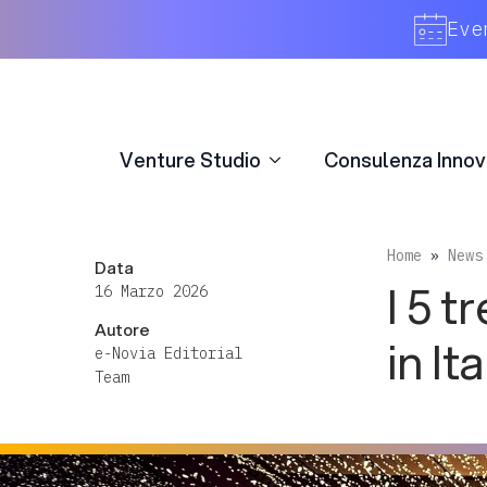
Venture Studio
Consulenza Innov
Eve
Venture Studio
Consulenza Innov
Home
»
News
Data
I 5 
16 Marzo 2026
Autore
in It
e-Novia Editorial
Team