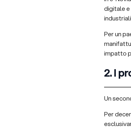
digitale e
industriali
Per un pa
manifattu
impatto p
2. I p
Un second
Per decen
esclusiva