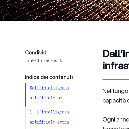
Dall’i
Condividi
LinkedIn
Facebook
infras
Indice dei contenuti
Dall’intelligenza
Nel lungo
artificiale nei
capacità 
prodotti alle
1. L’intelligenza
Ogni anno 
infrastrutture
artificiale entra
tecnologic
intelligenti