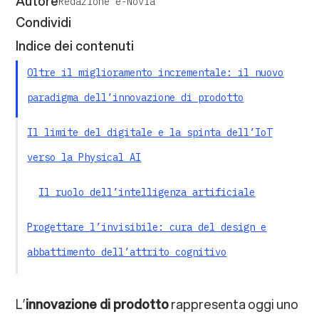
Autore
Redazione e-Novia
Condividi
Indice dei contenuti
Oltre il miglioramento incrementale: il nuovo
paradigma dell’innovazione di prodotto
Il limite del digitale e la spinta dell’IoT
verso la Physical AI
Il ruolo dell’intelligenza artificiale
Progettare l’invisibile: cura del design e
abbattimento dell’attrito cognitivo
Le 5 fasi critiche per un’innovazione di
L’
innovazione di prodotto
rappresenta oggi uno
prodotto di successo