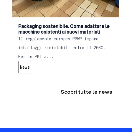
Packaging sostenibile. Come adattare le
e
macchine esistenti ai nuovi materiali
l
Il regolamento europeo PPWR impone
A
imballaggi riciclabili entro il 2030.
v
Per le PMI a...
i
News
Scopri tutte le news