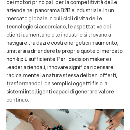
dei motori principali per la competitività delle
aziende nel panorama B2B e industriale. In un
L’approccio di e-Novia: dall’idea al mercato
mercato globale in cui i cicli di vita delle
tecnologie si accorciano, le aspettative dei
clienti aumentano e le industrie si trovano a
navigare tra dazi e costi energetici in aumento,
limitarsi a difendere le proprie quote di mercato
non è più sufficiente. Per i decision maker e i
leader aziendali, innovare significa ripensare
radicalmente la natura stessa dei beni offerti,
trasformandoli da semplici oggetti fisici a
sistemi intelligenti capaci di generare valore
continuo.