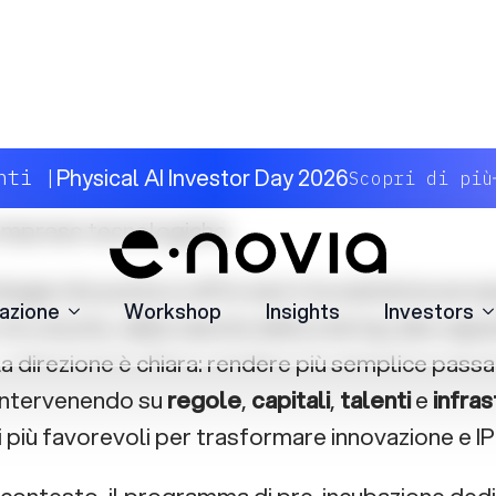
peo
ssione Europea, con la
EU Startup and Scaleup
 per rendere l’Unione un luogo più competitivo 
imprese tecnologiche.
ategia che punta a rafforzare l’ecosistema europ
i crescita, dalla nascita della startup alla capaci
a direzione è chiara: rendere più semplice passar
intervenendo su
regole
,
capitali
,
talenti
e
infras
 più favorevoli per trasformare innovazione e IP 
 contesto, il programma di pre-incubazione dedi