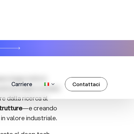
 Strategy
, sta
per far nascere e
eo lungo tutto il
tà di scalare a livello
e dalla ricerca al
trutture
—e creando
in valore industriale.
cato al deep tech,