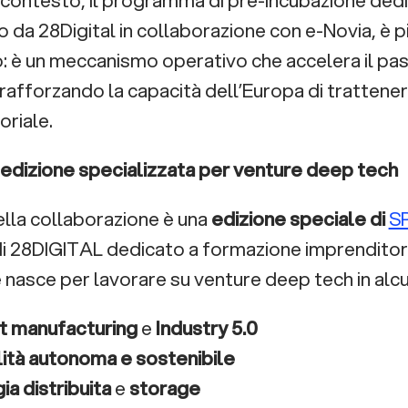
 da 28Digital in collaborazione con e-Novia, è p
: è un meccanismo operativo che accelera il pass
rafforzando la capacità dell’Europa di trattener
oriale.
 edizione specializzata per venture deep tech
della collaborazione è una
edizione speciale di
S
di 28DIGITAL dedicato a formazione imprenditori
 nasce per lavorare su venture deep tech in alcu
t manufacturing
e
Industry 5.0
ità autonoma e sostenibile
ia distribuita
e
storage
ica collaborativa
e
advanced sensing