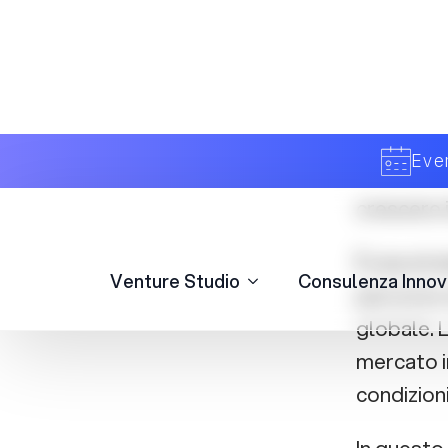
euro
La Commi
spingendo
crescere 
È una str
percorso d
globale. L
mercato 
condizioni
In questo