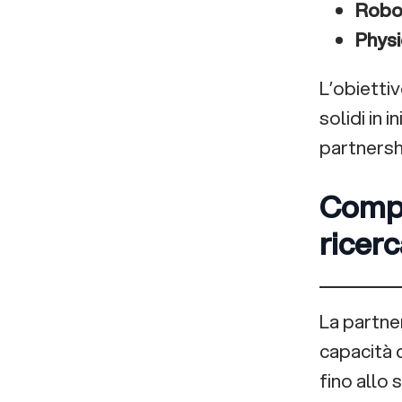
Physi
L’obietti
solidi in 
partnershi
Compe
ricer
La partne
capacità d
fino allo