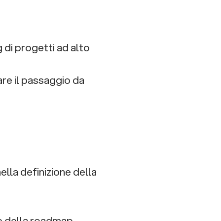
di progetti ad alto
re il passaggio da
ella definizione della
ne della roadmap