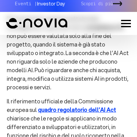
per persone e società.
Per le imprese, questa scelta ha due
conseguenze. La prima è che la
compliance AI
non può essere valutata solo alla fine del
progetto, quando il sistema è già stato
sviluppato o integrato. La seconda è che l’AI Act
non riguarda solo le aziende che producono
modelli AI. Può riguardare anche chi acquista,
integra, modifica o utilizza sistemi AI in prodotti,
processi e servizi.
Il riferimento ufficiale della Commissione
europea sul
quadro regolatorio dell’AI Act
chiarisce che le regole si applicano in modo
differenziato a sviluppatori e utilizzatori, in
funzione del rischio e del ruolo ricoperto nella