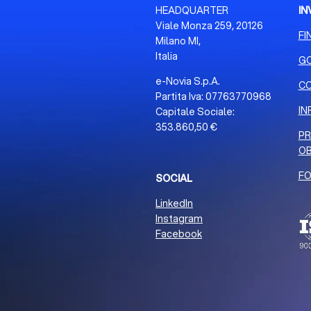
HEADQUARTER
IN
Viale Monza 259, 20126
FI
Milano MI,
Italia
G
e-Novia S.p.A.
CO
Partita Iva: 07763770968
IN
Capitale Sociale:
353.860,50 €
PR
OB
FO
SOCIAL
LinkedIn
Instagram
Facebook