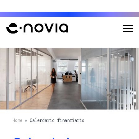
Investor Day
Eventi |
Scopri di più
Home
»
Calendario finanziario