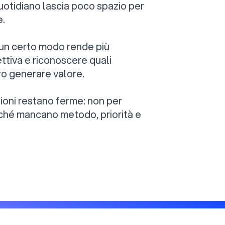
uotidiano lascia poco spazio per
e.
n un certo modo rende più
tiva e riconoscere quali
o generare valore.
izioni restano ferme: non per
ché mancano metodo, priorità e