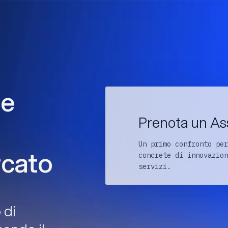
ve
Prenota un As
Un primo confronto per
rcato
concrete di innovazion
servizi.
 di