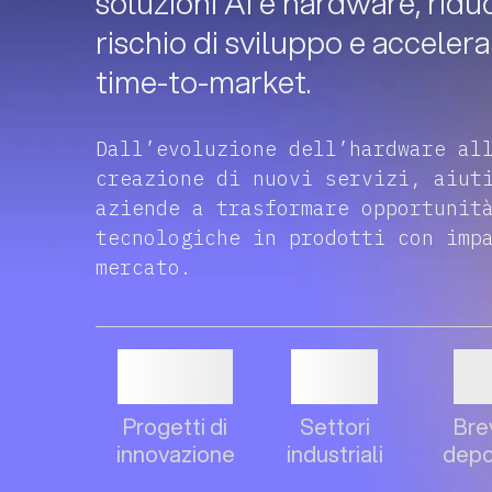
soluzioni AI e hardware, ridu
rischio di sviluppo e accelera
time-to-market.
Dall’evoluzione dell’hardware al
creazione di nuovi servizi, aiut
aziende a trasformare opportunit
tecnologiche in prodotti con imp
mercato.
500
+
30
+
7
Progetti di
Settori
Bre
innovazione
industriali
depo