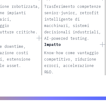
ione robotizzata,
Trasferimento competenze
ne impianti
senior-junior, retrofit
aici,
intelligente di
ggio
macchinari, sistemi
utture critiche.
decisionali industriali,
AI-powered testing.
Impatto
e downtime,
azione costi
Know-how come vantaggio
i, estensione
competitivo, riduzione
le asset.
errori, accelerazione
R&D.