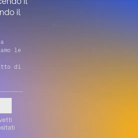
cendo il
ndo il
la
iamo le
à
atto di
5
+
vetti
sitati